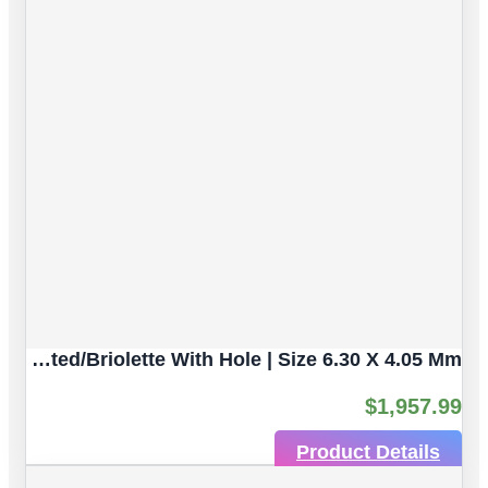
Multicolor Sapphire Natural Untreated Gemstones | 3 Pcs 2.61 Ct | Faceted/Briolette With Hole | Size 6.30 X 4.05 Mm
$
1,957.99
Product Details