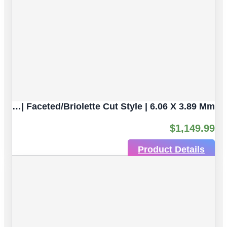
Multicolor Tourmaline Natural Untreated Gemstones| 10pc 6.53 Carat | Faceted/Briolette Cut Style | 6.06 X 3.89 Mm
$
1,149.99
Product Details