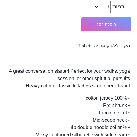
כמות
הוספה לסל
מק"ט
ללא
קטגוריה
T-shirts
A great conversation starter! Perfect for your walks, yoga
session, or other spiritual pursuits.
Heavy cotton, classic fit ladies scoop neck t-shirt.
• 100% cotton jersey
• Pre-shrunk
• Feminine cut
• Mid-scoop neck
• ½ rib double needle collar
• Missy contoured silhouette with side seam