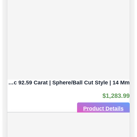
Army Green Seraphinite Natural Untreated Gemstones | 4pc 92.59 Carat | Sphere/Ball Cut Style | 14 Mm
$
1,283.99
Product Details