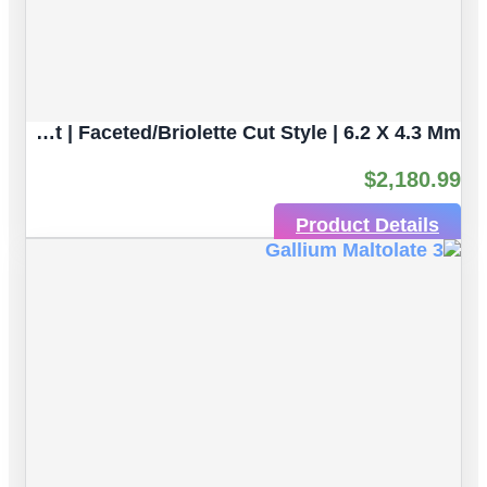
Light Greenish Yellow Sapphire Natural Gemstone | 4pc 3.80 Carat | Faceted/Briolette Cut Style | 6.2 X 4.3 Mm
$
2,180.99
Product Details