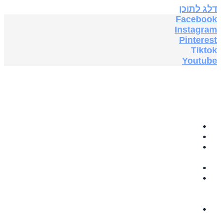
דלג לתוכן
Facebook
Instagram
Pinterest
Tiktok
Youtube
בית
תה צמחים
GRABOVOI
AUDIO
תוספי תזונה
ספרים
אלקטרוניים
בחינם
5G & EMF
PROTECTION