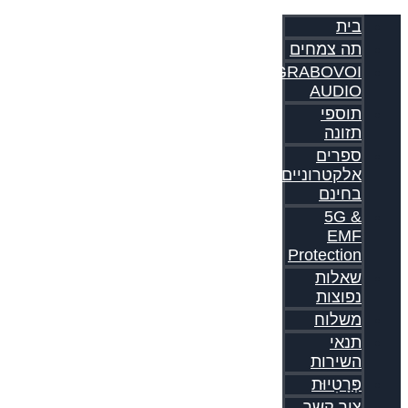
בית
תה צמחים
GRABOVOI
AUDIO
תוספי
תזונה
ספרים
אלקטרוניים
בחינם
5G &
EMF
Protection
שאלות
נפוצות
משלוח
תנאי
השירות
פְּרָטִיוּת
צור קשר