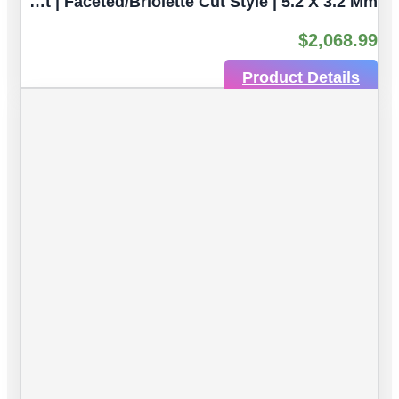
Blue Sapphire Natural Gemstones | 4pc 1.96 Carat | Faceted/Briolette Cut Style | 5.2 X 3.2 Mm
$
2,068.99
Product Details