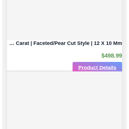
Pear Shaped Yellow Citrine Natural Untreated Gemstones | 2pc 7.06 Carat | Faceted/Pear Cut Style | 12 X 10 Mm
$
498.99
Product Details