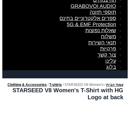
תה צמחים
GRABOVOI AUDIO
תוספי תזונה
ספרים אלקטרוניים בחינם
5G & EMF Protection
שאלות נפוצות
משלוח
תנאי השירות
פְּרָטִיוּת
צור קשר
עלינו
בלוג
עמוד הבית
/
/ STARSEED V8 Women's
T-shirts
/
Clothing & Accessories
T-Shirt with HG Logo at back
STARSEED V8 Women's T-Shirt with HG
Logo at back