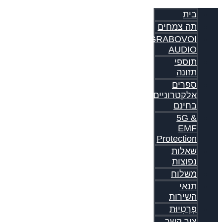
בית
תה צמחים
GRABOVOI
AUDIO
תוספי
תזונה
ספרים
אלקטרוניים
בחינם
5G &
EMF
Protection
שאלות
נפוצות
משלוח
תנאי
השירות
פְּרָטִיוּת
צור קשר