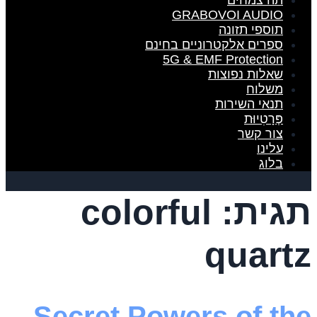
תה צמחים
GRABOVOI AUDIO
תוספי תזונה
ספרים אלקטרוניים בחינם
5G & EMF Protection
שאלות נפוצות
משלוח
תנאי השירות
פְּרָטִיוּת
צור קשר
עלינו
בלוג
תגית:
colorful
quartz
Secret Powers of the