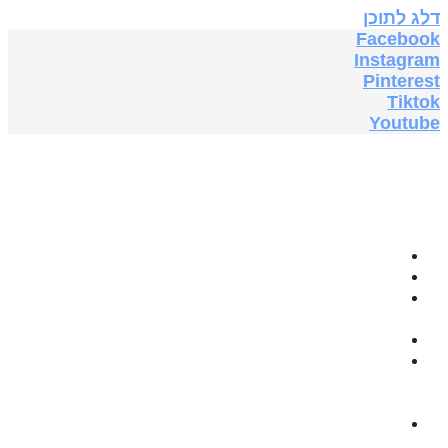
דלג לתוכן
Facebook
Instagram
Pinterest
Tiktok
Youtube
בית
תה צמחים
GRABOVOI
AUDIO
תוספי תזונה
ספרים
אלקטרוניים
בחינם
5G & EMF
PROTECTION