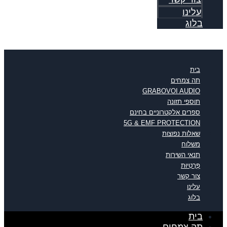
עלינו
בלוג
בית
תה צמחים
GRABOVOI AUDIO
תוספי תזונה
ספרים אלקטרוניים בחינם
5G & EMF PROTECTION
שאלות נפוצות
משלוח
תנאי השירות
פְּרָטִיוּת
צור קשר
עלינו
בלוג
בית