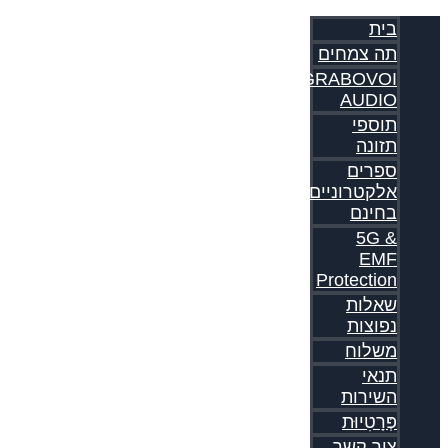
בית
תה צמחים
GRABOVOI
AUDIO
תוספי
תזונה
ספרים
אלקטרוניים
בחינם
5G &
EMF
Protection
שאלות
נפוצות
משלוח
תנאי
השירות
פְּרָטִיוּת
צור קשר