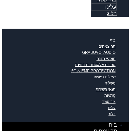
עלינו
בלוג
בית
תה צמחים
GRABOVOI AUDIO
תוספי תזונה
ספרים אלקטרוניים בחינם
5G & EMF PROTECTION
שאלות נפוצות
משלוח
תנאי השירות
פְּרָטִיוּת
צור קשר
עלינו
בלוג
בית