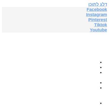
דלג לתוכן
Facebook
Instagram
Pinterest
Tiktok
Youtube
בית
תה צמחים
GRABOVOI
AUDIO
תוספי תזונה
ספרים
אלקטרוניים
בחינם
5G & EMF
PROTECTION