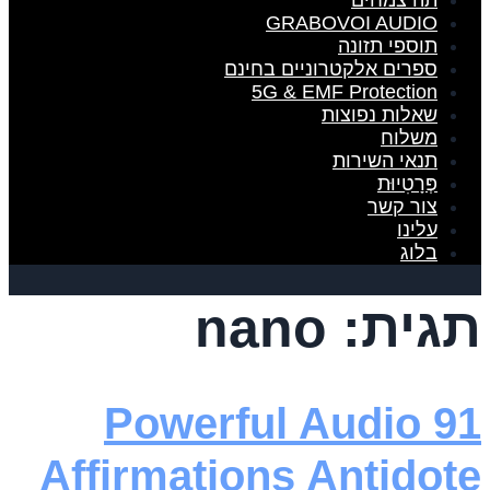
תה צמחים
GRABOVOI AUDIO
תוספי תזונה
ספרים אלקטרוניים בחינם
5G & EMF Protection
שאלות נפוצות
משלוח
תנאי השירות
פְּרָטִיוּת
צור קשר
עלינו
בלוג
תגית:
nano
91 Powerful Audio
Affirmations Antidote