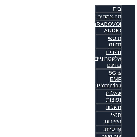
בית
תה צמחים
GRABOVOI
AUDIO
תוספי
תזונה
ספרים
אלקטרוניים
בחינם
5G &
EMF
Protection
שאלות
נפוצות
משלוח
תנאי
השירות
פְּרָטִיוּת
צור קשר