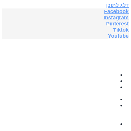
דלג לתוכן
Facebook
Instagram
Pinterest
Tiktok
Youtube
בית
תה צמחים
GRABOVOI
AUDIO
תוספי תזונה
ספרים
אלקטרוניים
בחינם
5G & EMF
PROTECTION