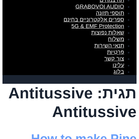
תה צמחים
GRABOVOI AUDIO
תוספי תזונה
ספרים אלקטרוניים בחינם
5G & EMF Protection
שאלות נפוצות
משלוח
תנאי השירות
פְּרָטִיוּת
צור קשר
עלינו
בלוג
תגית:
Antitussive
Antitussive
How to make Pine