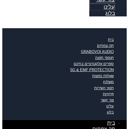
עלינו
בלוג
בית
תה צמחים
GRABOVOI AUDIO
תוספי תזונה
ספרים אלקטרוניים בחינם
5G & EMF PROTECTION
שאלות נפוצות
משלוח
תנאי השירות
פְּרָטִיוּת
צור קשר
עלינו
בלוג
בית