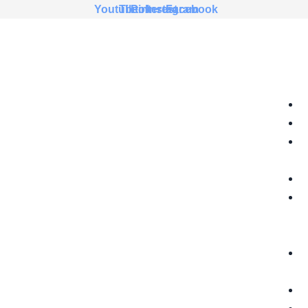
לג
Youtube
Tiktok
Pinterest
Instagram
Facebook
תוכן
בית
תה צמחים
GRABOVOI
AUDIO
תוספי תזונה
ספרים
אלקטרוניים
בחינם
5G & EMF
PROTECTION
שאלות נפוצות