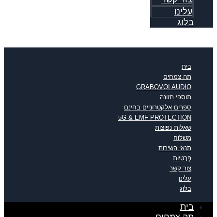
עלינו
בלוג
בית
תה צמחים
GRABOVOI AUDIO
תוספי תזונה
ספרים אלקטרוניים בחינם
5G & EMF PROTECTION
שאלות נפוצות
משלוח
תנאי השירות
פְּרָטִיוּת
צור קשר
עלינו
בלוג
בית