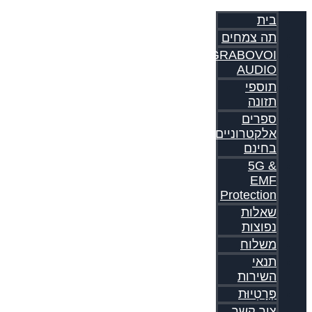
בית
תה צמחים
GRABOVOI
AUDIO
תוספי
תזונה
ספרים
אלקטרוניים
בחינם
5G &
EMF
Protection
שאלות
נפוצות
משלוח
תנאי
השירות
פְּרָטִיוּת
צור קשר