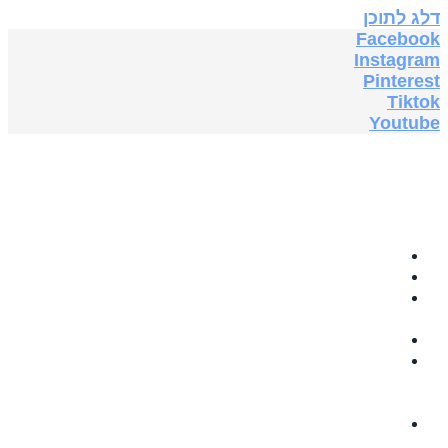
דלג לתוכן
Facebook
Instagram
Pinterest
Tiktok
Youtube
בית
תה צמחים
GRABOVOI
AUDIO
תוספי תזונה
ספרים
אלקטרוניים
בחינם
5G & EMF
PROTECTION