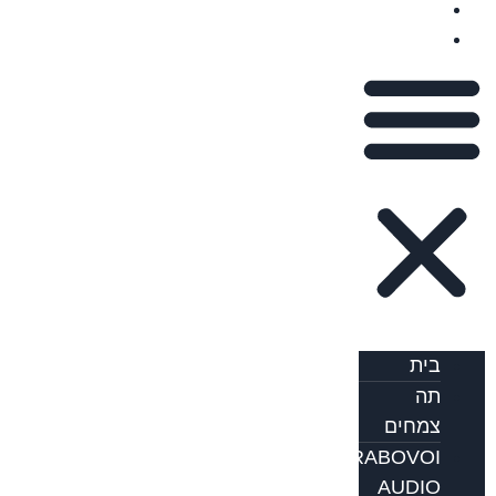
עלינו
בלוג
בית
תה
צמחים
GRABOVOI
AUDIO